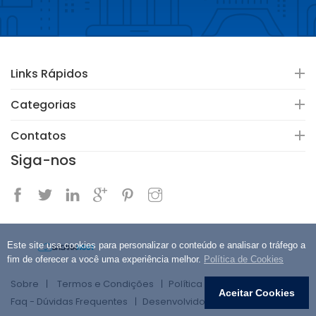
Links Rápidos
Categorias
Contatos
Siga-nos
Este site usa cookies para personalizar o conteúdo e analisar o tráfego a
fim de oferecer a você uma experiência melhor.
Política de Cookies
Sobre
Termos e Condições
Política de Privacidade
Aceitar Cookies
Faq - Dúvidas Frequentes
Desenvolvido por: Bacana Host